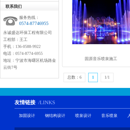
联系我们
服务热线：
0574-87746955
永诚盛达环保工程有限公司
工程部：王工
手机：136-0588-9922
电话：0574-8774-6955
固原音乐喷泉施工
地址：宁波市海曙区机场路金
云街7号
总数：6
1
1/1
友情链接
/LINKS
加固设计
钢结构设计
喷泉设计
音乐喷泉