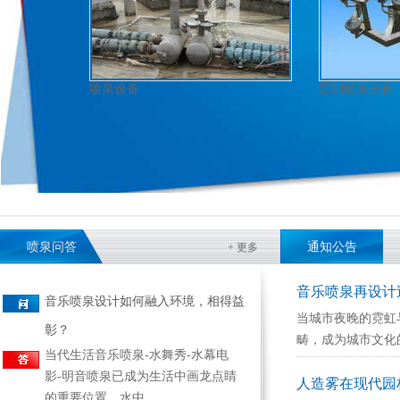
喷泉设备
定制喷泉设备
喷泉问答
通知公告
+更多
音乐喷泉再设计
音乐喷泉设计如何融入环境，相得益
当城市夜晚的霓虹
彰？
畴，成为城市文化的“
当代生活音乐喷泉-水舞秀-水幕电
影-明音喷泉已成为生活中画龙点睛
人造雾在现代园
的重要位置，水中...