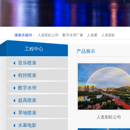
搜索关键词：
人造彩虹公司
数字水帘厂家
人造雾
人造彩虹
工程中心
产品展示
音乐喷泉
程控喷泉
数字水帘
超高喷泉
旱地喷泉
人造彩虹公司
水幕电影