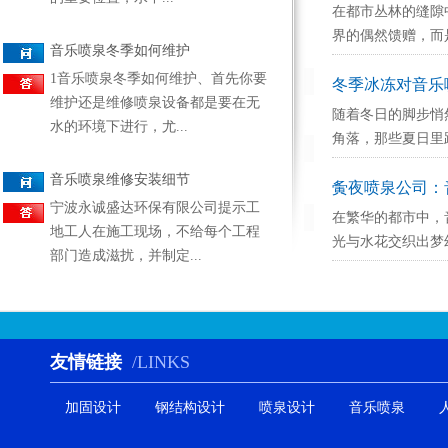
在都市丛林的缝隙
界的偶然馈赠，而是
音乐喷泉冬季如何维护
1音乐喷泉冬季如何维护、首先你要
冬季冰冻对音乐
维护还是维修喷泉设备都是要在无
随着冬日的脚步悄
水的环境下进行，尤...
角落，那些夏日里跃
音乐喷泉维修安装细节
夤夜喷泉公司：
宁波永诚盛达环保有限公司提示工
在繁华的都市中，
地工人在施工现场，不给每个工程
光与水花交织出梦幻
部门造成滋扰，并制定...
友情链接
/LINKS
加固设计
钢结构设计
喷泉设计
音乐喷泉