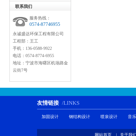
联系我们
服务热线：
0574-87746955
永诚盛达环保工程有限公司
工程部：王工
手机：136-0588-9922
电话：0574-8774-6955
地址：宁波市海曙区机场路金
云街7号
友情链接
/LINKS
加固设计
钢结构设计
喷泉设计
音
网站首页
|
关于我