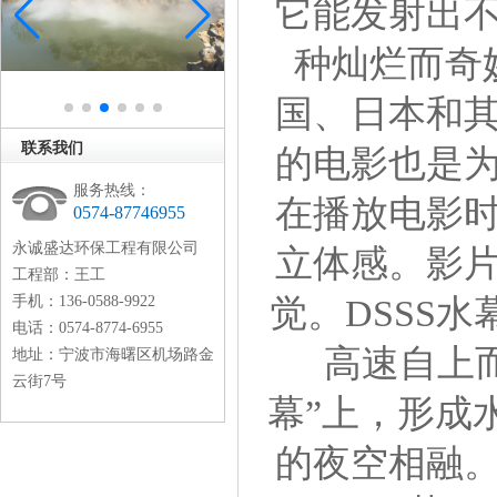
它能发射出
种灿烂而奇
国、日本和
联系我们
的电影也是
服务热线：
在播放电影
0574-87746955
永诚盛达环保工程有限公司
立体感。影
工程部：王工
手机：136-0588-9922
觉。DSSS
电话：0574-8774-6955
高速自上
地址：宁波市海曙区机场路金
云街7号
幕”上，形成
的夜空相融