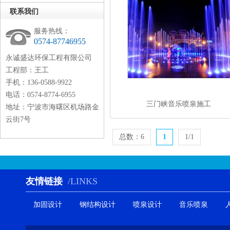
联系我们
服务热线：
0574-87746955
永诚盛达环保工程有限公司
工程部：王工
手机：136-0588-9922
电话：0574-8774-6955
三门峡音乐喷泉施工
地址：宁波市海曙区机场路金
云街7号
总数：6
1
1/1
友情链接
/LINKS
加固设计
钢结构设计
喷泉设计
音乐喷泉