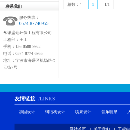
总数：4
1
1/1
联系我们
服务热线：
0574-87746955
永诚盛达环保工程有限公司
工程部：王工
手机：136-0588-9922
电话：0574-8774-6955
地址：宁波市海曙区机场路金
云街7号
友情链接
/LINKS
加固设计
钢结构设计
喷泉设计
音乐喷泉
网站首页
|
关于我们
|
工程中