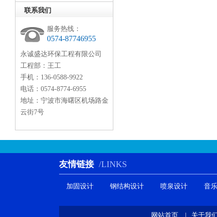
联系我们
服务热线：
0574-87746955
永诚盛达环保工程有限公司
工程部：王工
手机：136-0588-9922
电话：0574-8774-6955
地址：宁波市海曙区机场路金
云街7号
友情链接
/LINKS
加固设计
钢结构设计
喷泉设计
音
网站首页
|
关于我